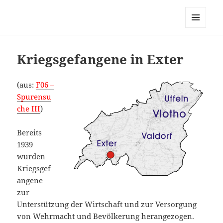
MENÜ
UND
WIDGETS
Kriegsgefangene in Exter
(aus:
F06 –
Spurensu
che III
)
Bereits
1939
wurden
Kriegsgef
angene
zur
Unterstützung der Wirtschaft und zur Versorgung
von Wehrmacht und Bevölkerung herangezogen.