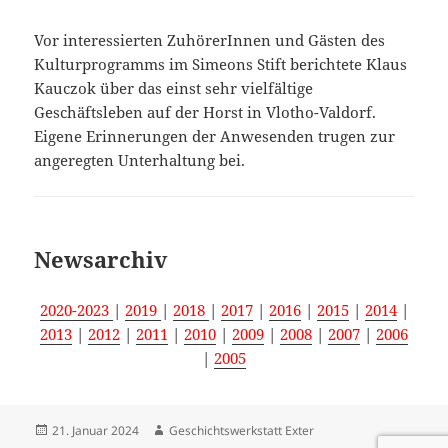
Vor interessierten ZuhörerInnen und Gästen des
Kulturprogramms im Simeons Stift berichtete Klaus
Kauczok über das einst sehr vielfältige
Geschäftsleben auf der Horst in Vlotho-Valdorf.
Eigene Erinnerungen der Anwesenden trugen zur
angeregten Unterhaltung bei.
Newsarchiv
2020-2023
|
2019
|
2018
|
2017
|
2016
|
2015
|
2014
|
2013
|
2012
|
2011
|
2010
|
2009
|
2008
|
2007
|
2006
|
2005
Veröffentlicht
Autor
21. Januar 2024
Geschichtswerkstatt Exter
am