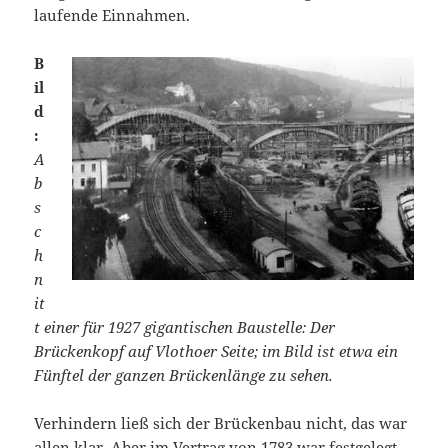
laufende Einnahmen.
B
il
d
:
A
b
s
c
h
n
it
t einer für 1927 gigantischen Baustelle: Der
Brückenkopf auf Vlothoer Seite; im Bild ist etwa ein
Fünftel der ganzen Brückenlänge zu sehen.
Verhindern ließ sich der Brückenbau nicht, das war
allen klar. Aber im Vertrag von 1783 war festgelegt,