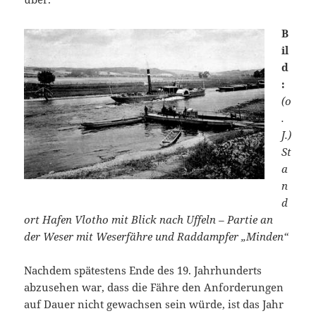
B
il
d
:
(o
.
J.)
St
a
n
d
ort Hafen Vlotho mit Blick nach Uffeln – Partie an
der Weser mit Weserfähre und Raddampfer „Minden“
Nachdem spätestens Ende des 19. Jahrhunderts
abzusehen war, dass die Fähre den Anforderungen
auf Dauer nicht gewachsen sein würde, ist das Jahr