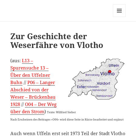
MENÜ
UND
WIDGETS
Zur Geschichte der
Weserfähre von Vlotho
(aus:
L13 –
Spurensuche 13 –
Über den Uffelner
Buhn
//
P06 – Langer
Abschied von der
Weser – Brückenbau
1928
//
O04 – Der Weg
über den Strom
)
Texte: Wilfried Sieber
Nach Erscheinen des Beitrages »O04« wird diese Seite in Kürze bearbeitet und ergänzt
Auch wenn Uffeln erst seit 1973 Teil der Stadt Vlotho