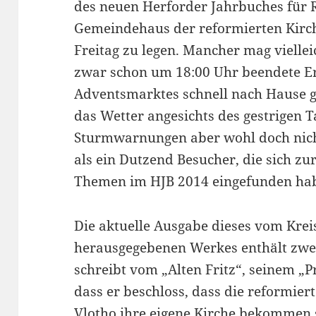
des neuen Herforder Jahrbuches für 
Gemeindehaus der reformierten Kirc
Freitag zu legen. Mancher mag vielle
zwar schon um 18:00 Uhr beendete Er
Adventsmarktes schnell nach Hause ge
das Wetter angesichts des gestrigen T
Sturmwarnungen aber wohl doch nich
als ein Dutzend Besucher, die sich zu
Themen im HJB 2014 eingefunden ha
Die aktuelle Ausgabe dieses vom Krei
herausgegebenen Werkes enthält zwei
schreibt vom „Alten Fritz“, seinem „
dass er beschloss, dass die reformier
Vlotho ihre eigene Kirche bekommen s