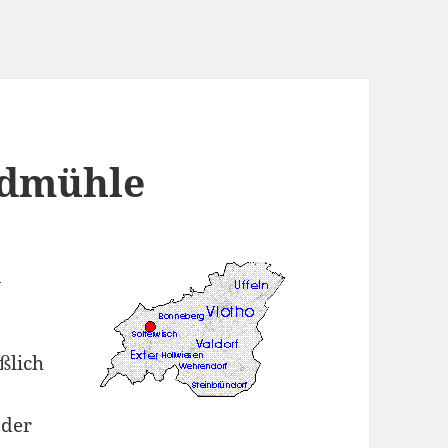
dmühle
7
ßlich
 der