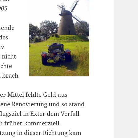
005
mende
des
iv
 nicht
chte
m brach
r Mittel fehlte Geld aus
sene Renovierung und so stand
lugsziel in Exter dem Verfall
on früher kommerziell
utzung in dieser Richtung kam