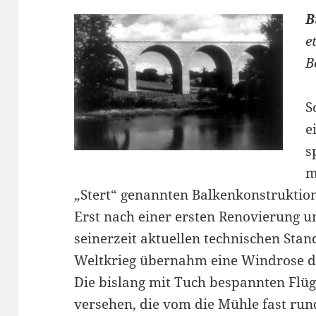
B
e
B
S
e
s
m
„Stert“ genannten Balkenkonstruktio
Erst nach einer ersten Renovierung 
seinerzeit aktuellen technischen Sta
Weltkrieg übernahm eine Windrose d
Die bislang mit Tuch bespannten Flü
versehen, die vom die Mühle fast r