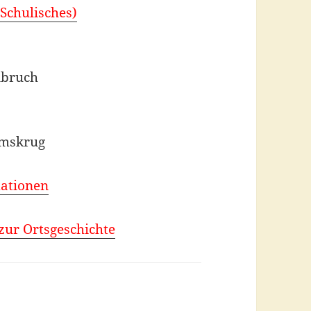
Schulisches)
nbruch
lmskrug
mationen
 zur Ortsgeschichte