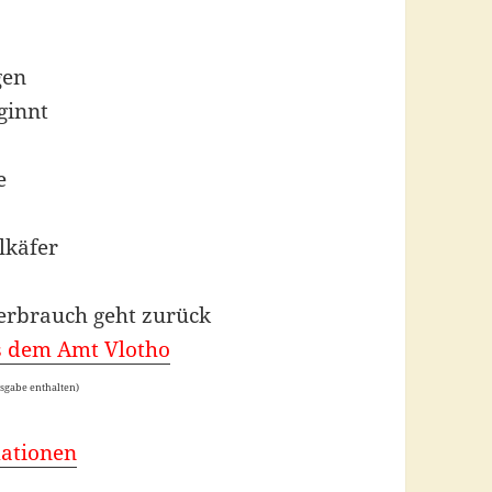
gen
ginnt
e
lkäfer
verbrauch geht zurück
us dem Amt Vlotho
usgabe enthalten)
mationen