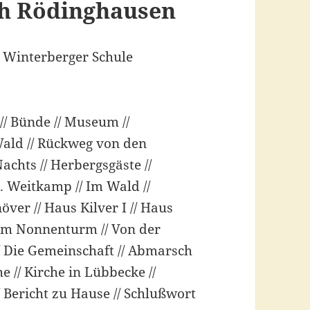
ch Rödinghausen
 Winterberger Schule
// Bünde // Museum //
ald // Rückweg von den
achts // Herbergsgäste //
r. Weitkamp // Im Wald //
növer // Haus Kilver I // Haus
 zum Nonnenturm // Von der
// Die Gemeinschaft // Abmarsch
e // Kirche in Lübbecke //
/ Bericht zu Hause // Schlußwort