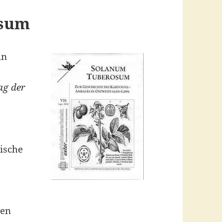
osum
in
ag der
ische
ren