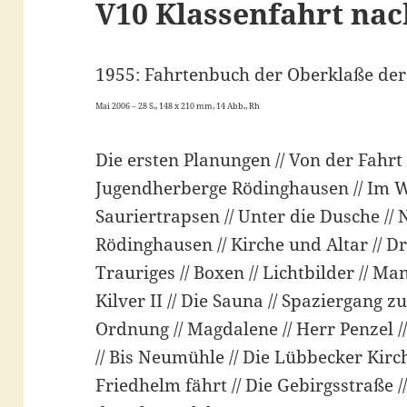
V10 Klassenfahrt na
1955: Fahrtenbuch der Oberklaße der
Mai 2006 – 28 S., 148 x 210 mm, 14 Abb., Rh
Die ersten Planungen // Von der Fahrt 
Jugendherberge Rödinghausen // Im W
Sauriertrapsen // Unter die Dusche // N
Rödinghausen // Kirche und Altar // D
Trauriges // Boxen // Lichtbilder // Ma
Kilver II // Die Sauna // Spaziergang
Ordnung // Magdalene // Herr Penzel 
// Bis Neumühle // Die Lübbecker Kirch
Friedhelm fährt // Die Gebirgsstraße /