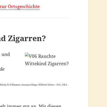
 zur Ortsgeschichte
nd Zigarren?
n und
nde
önig, H. P. Märgner, Annegret Rögge, Wilfried Sieber – 44 S., 148 x
elt immer gut an. Mit diesen