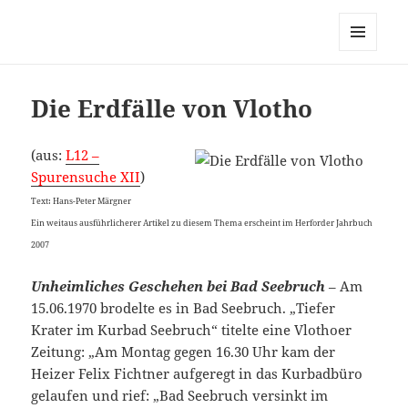
MENÜ
UND
WIDGETS
Die Erdfälle von Vlotho
(aus:
L12 –
Spurensuche XII
)
Text: Hans-Peter Märgner
Ein weitaus ausführlicherer Artikel zu diesem Thema erscheint im Herforder Jahrbuch
2007
Unheimliches Geschehen bei Bad Seebruch
– Am
15.06.1970 brodelte es in Bad Seebruch. „Tiefer
Krater im Kurbad Seebruch“ titelte eine Vlothoer
Zeitung: „Am Montag gegen 16.30 Uhr kam der
Heizer Felix Fichtner aufgeregt in das Kurbadbüro
gelaufen und rief: „Bad Seebruch versinkt im