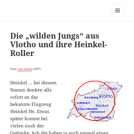
MENÜ
UND
WIDGETS
Die „wilden Jungs“ aus
Vlotho und ihre Heinkel-
Roller
Text:
Lars Schulz
(1997)
Heinkel … bei diesem
Namen denken alle
sofort an das
bekannte Flugzeug
Heinkel He. Etwas
später kommt bei
vielen noch der
Gedanke: Ach die haben ja auch einmal einen