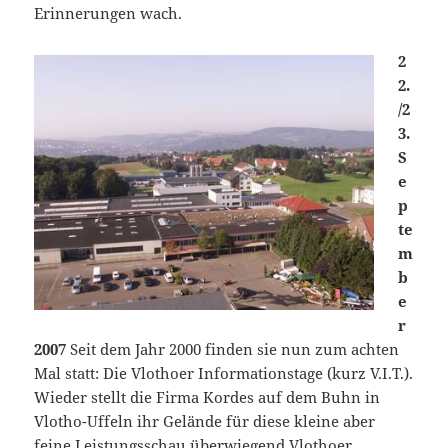
Erinnerungen wach.
2
2.
/2
3.
S
e
p
te
m
b
e
r
2007
Seit dem Jahr 2000 finden sie nun zum achten
Mal statt: Die Vlothoer Informationstage (kurz V.I.T.).
Wieder stellt die Firma Kordes auf dem Buhn in
Vlotho-Uffeln ihr Gelände für diese kleine aber
feine Leistungsschau überwiegend Vlothoer