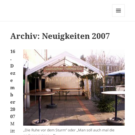
MENÜ
UND
WIDGETS
Archiv: Neuigkeiten 2007
16
.
D
ez
e
m
b
er
20
07
M
„Die Ruhe vor dem Sturm“ oder „Man soll auch mal die
itt